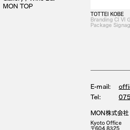
MON TOP
TOTTEI KOBE
Branding CI VI 
Package Signa
E-mail:
off
Tel:
07
MON株式会社
Kyoto Office
〒604 8325