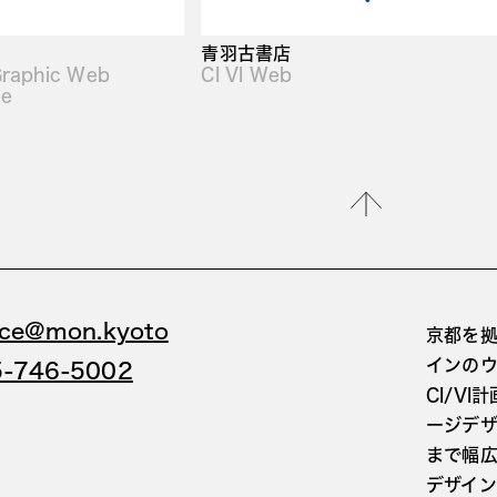
青羽古書店
Graphic Web
CI VI Web
ge
ice@mon.kyoto
京都を拠
インの
5-746-5002
CI/V
ージデ
まで幅
デザイ