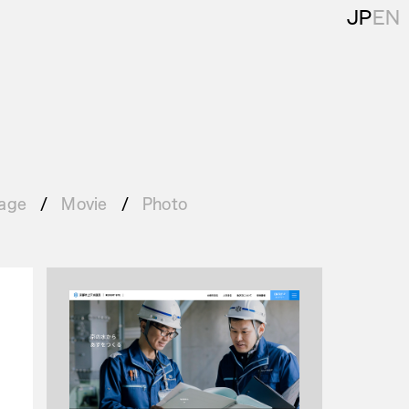
JP
EN
age
Movie
Photo