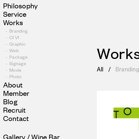
Philosophy
Service
Works
Branding
CI VI
Graphic
Work
Web
Package
Signage
All
Brandin
Movie
Photo
About
Member
Blog
Recruit
Contact
Gallery / Wine Bar