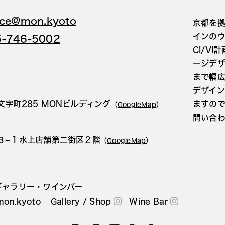
ice@mon.kyoto
京都を拠
インの
5-746-5002
CI/V
ージデ
まで幅
デザイ
字町285 MONビルディング
ますの
（
GoogleMap
）
問い合
３−１水上店舗第二街区２階
（
GoogleMap
）
ギャラリー・ワインバー
.mon.kyoto
Gallery / Shop
Wine Bar