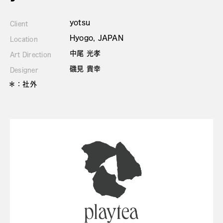
yotsu
Client
Hyogo, JAPAN
Location
中尾 光孝
Art Direction
磯見 貴幸
Designer
＊：社外