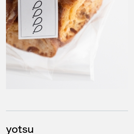
yotsu