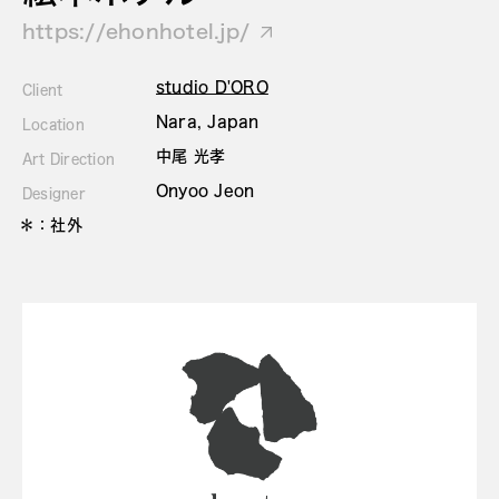
https://ehonhotel.jp/
studio D'ORO
Client
Nara, Japan
Location
中尾 光孝
Art Direction
Onyoo Jeon
Designer
＊：社外