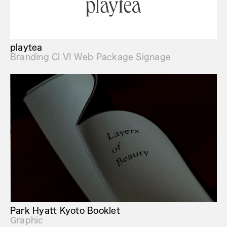
playtea
Branding CI VI Web Package Signage
Park Hyatt Kyoto Booklet
Graphic