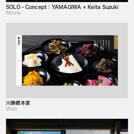
SOLO - Concept｜YAMAGIWA × Keita Suzuki
Movie
川勝總本家
Web