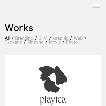
Works
All
Branding
CI VI
Graphic
Web
Package
Signage
Movie
Photo